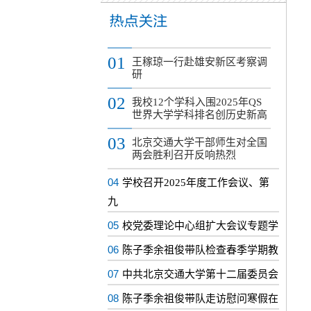
01
王稼琼一行赴雄安新区考察调
研
02
我校12个学科入围2025年QS
世界大学学科排名创历史新高
03
北京交通大学干部师生对全国
两会胜利召开反响热烈
04
学校召开2025年度工作会议、第
九
05
校党委理论中心组扩大会议专题学
06
陈子季余祖俊带队检查春季学期教
07
中共北京交通大学第十二届委员会
08
陈子季余祖俊带队走访慰问寒假在