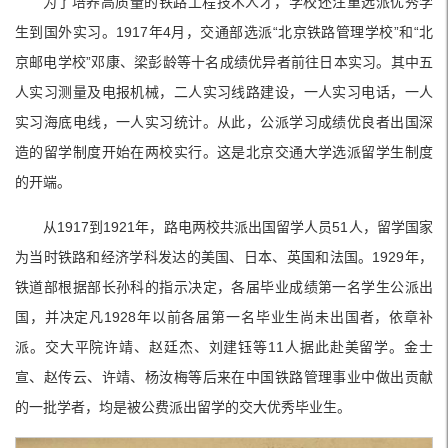
为了培养高质量的铁路工程技术人才，学校还注重选派优秀学
生到国外实习。1917年4月，交通部选派“北京铁路管理学校”和“北
京邮电学校”邓康、梁彭龄等十名成绩优异者前往日本实习。其中五
人实习测量及电报机械，二人实习线路建设，一人实习电话，一人
实习海底电线，一人实习统计。从此，公派学习成绩优良者出国深
造的留学制度开始在两校实行。这是北京交通大学选派留学生制度
的开端。
从1917到1921年，路电两校共派出国留学人员51人，留学国家
为当时铁路和经济学科发达的美国、日本、英国和法国。1929年，
铁道部根据部长孙科的指示决定，各届毕业成绩第一名学生公派出
国，并决定凡1928年以前各届第一名毕业生尚未出国者，依章补
派。交大平院许靖、赵廷杰、刘建钰等11人据此赴美留学。金士
宣、赵传云、许靖、杨汝梅等后来在中国铁路管理事业中做出贡献
的一批学者，均是被公费派出留学的交大优秀毕业生。