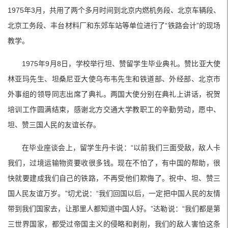
1975年3月，共用了两个多月时间到北京内燃机务段、北京车辆段、
北京工务段、丰台材料厂和东郊车站等单位进行了“铁路会计”的现场
教学。
1975年9月8日，学校举行坦、赞留学生毕业典礼。赞比亚大使
林亚玛先生、坦桑尼亚大使乌布韦先生和铁道部、外经部、北京市
外事组的领导同志出席了典礼。两国大使分别在典礼上讲话，祝贺
培训工作圆满结束，感谢北方交通大学教职工的辛勤劳动，愿中、
坦、赞三国人民的友谊长存。
在毕业座谈会上，留学生丹卡说：“以前我们三面受敌，敌人卡
我们，过境运输物资要收很多钱。现在不怕了，有中国的帮助，很
快就要建成我们自己的铁路，不再受他们欺侮了。祝中、坦、赞三
国人民友谊万岁。”切尤说：“我们回国以后，一定把中国人民的友情
带到我们国家去，让那里人都知道中国人好。”达勒说：“我们都是第
三世界国家，都受过帝国主义的侵略和剥削，我们的敌人害怕这条