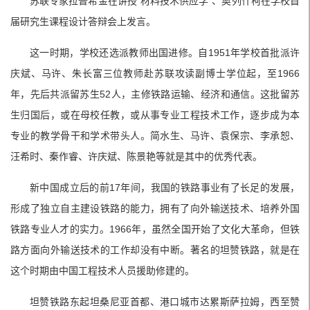
苏联专家拉普希金在讲授“材料技术供应学”、奥列什柯在学校首
届研究生课程设计答辩会上发言。
这一时期，学校还选派教师出国进修。自1951年学校首批派许
庆斌、马许、朱长富三位教师赴苏联攻读副博士学位起，至1966
年，先后共派留苏生52人，主修铁路运输、经济和通信。这批留苏
生归国后，或在母校任教，或从事专业工程技术工作，逐步成为本
专业的教学骨干和学术带头人。简水生、马许、袁保宗、李承恕、
汪希时、秦作睿、许庆斌、陈景艳等就是其中的优秀代表。
新中国成立后的前17年间，我国的铁路事业有了长足的发展，
形成了独立自主建设铁路的能力，拥有了向外输送技术、培养外国
铁路专业人才的实力。1966年，虽然全国开始了文化大革命，但铁
路方面向外输送技术的工作却没有中断。著名的坦赞铁路，就是在
这个时期由中国工程技术人员援助修建的。
坦赞铁路东起坦桑尼亚首都、港口城市达累斯萨拉姆，西至赞