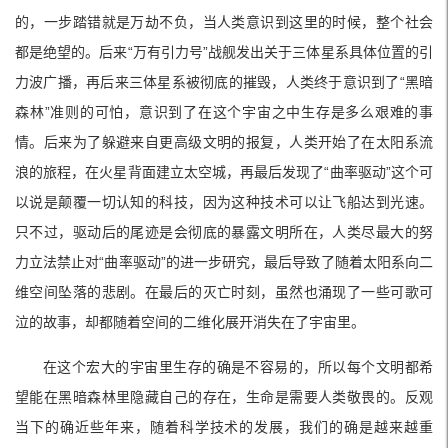
的，一步踏错就是万劫不负，当人类意识到这里的时候，整个社会
都是绝望的。后来“万有引力号”战舰发出关于三体星系具体位置的引
力波广播，再后来三体星系被彻底的摧毁，人类终于意识到了“黑暗
森林”准则的可怕，意识到了在这个宇宙之中生存是多么艰难的事
情。后来为了躲避来自更高级文明的报复，人类开始了在太阳系流
浪的旅程，在火星背面建立太空城，再最后发现了“曲率驱动”这个可
以说是颠覆一切认知的科技，因为这种技术可以让飞船达到光速。
只不过，驱动后的尾迹是会彻底的暴露文明所在，人类尽最大的努
力立法禁止对“曲率驱动”的进一步研究，最后导致了随着太阳系向二
维空间坠落的悲剧。在最后的灭亡时刻，虽然也涌现了一些可歌可
泣的故事，却都随着空间的二维化展开消失在了宇宙里。
在这个宏大的宇宙里生存的确是不容易的，所以每个文明都希
望能在黑暗森林里隐藏自己的存在，生命是需要人类敬畏的。反观
当下的确近些年来，随着科学技术的发展，我们的确是越来越重