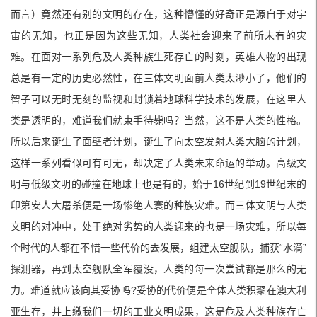
而言）竟然还有别的文明的存在，这种懵懂的好奇正是源自于对宇
宙的无知，也正是因为这些无知，人类社会迎来了前所未有的灾
难。在面对一系列危及人类种族生死存亡的时刻，英雄人物的出现
总是有一定的历史必然性，在三体文明面前人类太渺小了，他们的
智子可以无时无刻的监视和封锁着地球科学技术的发展，在这里人
类是透明的，难道我们就束手待毙吗？当然，这不是人类的性格。
所以后来诞生了面壁者计划，诞生了向太空发射人类大脑的计划，
这样一系列看似可有可无，却决定了人类未来命运的举动。高级文
明与低级文明的碰撞在地球上也是有的，始于16世纪到19世纪末的
印第安人大屠杀便是一场惨绝人寰的种族灾难。而三体文明与人类
文明的对冲中，处于绝对劣势的人类迎来的也是一场灾难，所以每
个时代的人都在不惜一些代价的去发展，组建太空舰队，捕获“水滴”
探测器，再到太空舰队全军覆没，人类的每一次尝试都是那么的无
力。难道就应该向其妥协吗?妥协的代价便是全体人类积聚在澳大利
亚生存，并上缴我们一切的工业文明成果，这是危及人类种族存亡