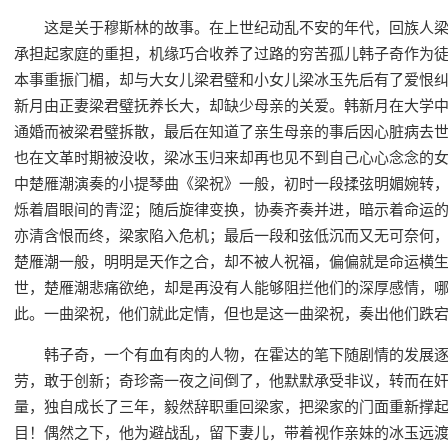
这是关于穆斯林的故事。在上世纪动乱不安的年代，回族人
承担起家庭的重担，机缘巧合收养了过路的穷苦孤儿韩子奇作为
本事重振门楣，却与大女儿梁君璧和小女儿梁冰玉先后有了爱恨
新月由正妻梁君璧抚养长大，却缺少母亲的关爱。韩新月在大学
通婚而被梁君璧拆散，最后在知道了亲生母亲的事后因心脏病去
也在文革时期被没收，梁冰玉归来却再也见不到自己心心念念的
中楚雁潮演奏的小提琴曲《梁祝》一般，初时一段揉弦明媚婉转
烁着眉眼间的青涩；随后旋律变换，协奏齐奏并进，暗示着命运
亦清含恨而终，梁家陷入危机；最后一段和弦低沉而又无可奈何
楚雁潮一般，明明是天作之合，却不被人祝福，偏偏就是命运横
世，楚雁潮悲痛欲绝，却是再没有人能够阻拦他们的深厚感情，
此。一曲梁祝，他们就此定情，但也是这一曲梁祝，奏出他们跌
韩子奇，一个有血有肉的人物，在霍达的笔下随剧情的发展
劳，敢于创新；奇珍斋一夜之间倒了，他默默承受非议，转而在
量，独自成长了三年，毅然辞职重回梁家，把梁家的门面重新撑
目！偶然之下，他为避战乱，留下妻儿，带着视作亲妹的冰玉远