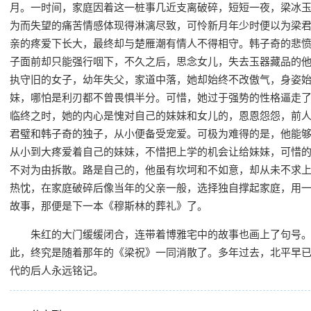
月。一时间，家庭因着这一桩事几近支离破碎，短短一夜，梁冰
为而失望的痛苦情感体现得淋漓尽致，可怜新月年少时便以为梁
亲的疼爱下长大，最终却与楚雁潮有情人不得相守。韩子奇的悲
子面前却只能强行咽下，不久之后，思念女儿，失去玉器藏品的
执守旧的女子，幼年失父，家道中落，她却始终不改傲气，身姿
妹，哪怕是利刃都不曾畏惧半分。可惜，她过于强势的性格逼走
临终之时，她的内心是愧对自己的妹妹和女儿的，恩恩怨怨，前
君璧和韩子奇的独子，从小便备受宠爱。可极为难得的是，他能
从小到大疼爱着自己的妹妹，不惜把上学的机会让给妹妹，可惜
不对为由拆散。路是自己的，他虽有坎坷和不如意，却从未不求
热忱，在家庭破碎后像当年的父亲一般，选择独自撑起家庭，用
故事，那便是下一本《穆斯林的葬礼》了。
朱红的大门缓缓闭合，连带着博雅宅中的故事也画上了句号
此，终究是随着那年的《梁祝》一同消散了。多年过去，北平早
代的后人永远铭记。