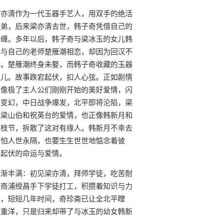
梁亦清作为一代玉器手艺人，用双手的绝活
徒弟，后来梁亦清去世，韩子奇凭借自己的
纠缠。多年以后，韩子奇与梁冰玉的女儿韩
中与自己的老师楚雁潮相恋，却因为回汉不
世。楚雁潮终身未娶，而韩子奇收藏的玉器
女儿。故事跌宕起伏，扣人心弦。正如剧情
，像极了主人公们刚刚开始的美好爱情，闪
的变幻，中日战争爆发，北平即将沦陷，梁
，梁山伯和祝英台的爱情，也正像韩新月和
生枝节，拆散了这对有缘人。韩新月不幸去
哪怕人世永隔，也要生生世世地惦念着彼
宕起伏的命运与爱情。
逐渐丰满：初见梁亦清，拜师学徒，吃苦耐
奸商浦绶昌手下学徒打工，积攒着知识与力
起，短短几年时间，奇珍斋已让全北平瞠
渡重洋，只是归来却带了与冰玉的幼女韩新