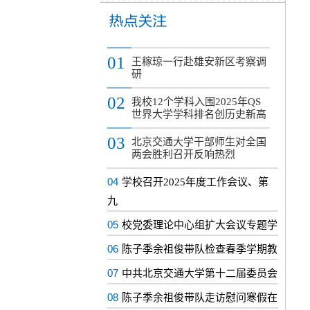
01
王稼琼一行赴雄安新区考察调
研
02
我校12个学科入围2025年QS
世界大学学科排名创历史新高
03
北京交通大学干部师生对全国
两会胜利召开反响热烈
04
学校召开2025年度工作会议、第
九
05
校党委理论中心组扩大会议专题学
06
陈子季余祖俊带队检查春季学期教
07
中共北京交通大学第十二届委员会
08
陈子季余祖俊带队走访慰问寒假在