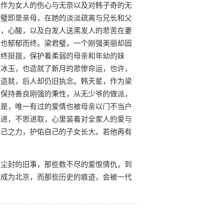
玉作为女人的伤心与无奈以及对韩子奇的无
君璧即是亲母，在她的淡淡疏离与兄长和父
愤，心酸，以及白发人送黑发人的悲苦在妻
他也郁郁而终。梁君璧，一个刚强美丽却固
始终挺拔，保护着柔弱的母亲和年幼的妹
了冰玉，也造就了新月的悲惨命运，也许，
人造就，后人却仍旧执念。韩天星，作为梁
够保持善良刚强的秉性，从无少爷的做派，
的是，唯一有过的爱情也被母亲以门不当户
上进，不思进取，心里装着对全家人的爱与
一己之力，护佑自己的子女长大。若他再有
。尘封的旧事，那些数不尽的爱恨情仇，到
已成为北京，而那些历史的痕迹，会被一代