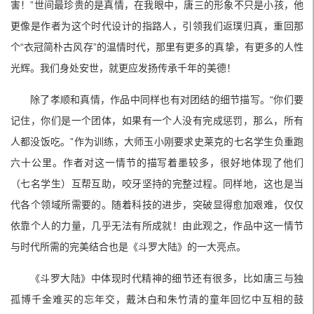
害！”世间最珍贵的是真情，在我眼中，唐三的形象不只是小孩，他
更像是作者为这个时代设计的指路人，引领我们返璞归真，重回那
个“衣冠简朴古风存”的温情时代，那里有更多的真挚，有更多的人性
光辉。我们身处安世，就更应发扬传承千年的美德！
除了孝顺和真情，作品中同样也有对团结的细节描写。“你们要
记住，你们是一个团体，如果有一个人没有完成惩罚，那么，所有
人都没饭吃。”作为训练，大师玉小刚要求史莱克的七名学生负重跑
六十公里。作者对这一情节的描写着墨较多，很好地体现了他们
（七名学生）互帮互助，咬牙坚持的完整过程。同样地，这也是当
代各个领域所需要的。随着科技的进步，突破显得愈加艰难，仅仅
依靠个人的力量，几乎无法有所成就！由此观之，作品中这一情节
与时代所需的完美结合也是《斗罗大陆》的一大亮点。
《斗罗大陆》中体现时代精神的细节还有很多，比如唐三与独
孤博千金难买的忘年交，戴沐白和朱竹清的童年回忆中互相的鼓