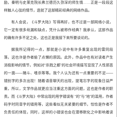
励，秦明与史莱克院长弗兰德历久弥深的师生情……正是一段段这
样触人心弦的情节，造就了这部精彩经典的网络作品。
有人会说，《斗罗大陆》写得再好，也不过是一部网络小说，
它一定有很多纰漏和缺点，凭什么被称作经典？我承认，这部作品
的确有许多不足之处，这也正是我接下来所要谈论的。
据我所记得的一点，那就是小说中有许多重复出现的雷同段
落，这也许是作者偷了点懒的原因。此外，作品中也有对读者产生
消极影响的情节，例如对“杀戮之都”的社会环境描写显现了人性邪恶
的一面——赌斗、嗜杀等等。我个人认为还有一点重要的不足——
错别字的多次出现！随着语音聊天的出现，提笔忘字的现象日益严
重，所以，文学作品就更应当注重这方面的问题，这也是作者的职
责。而《斗罗大陆》中常出现的用字错误有 “的”与“地”的滥用，作者
码字时同音字的错用等，这些看似无关紧要的细节，恰恰是作者不
负责任的体现，同时，这样的小错误也会在潜移默化之中影响着读