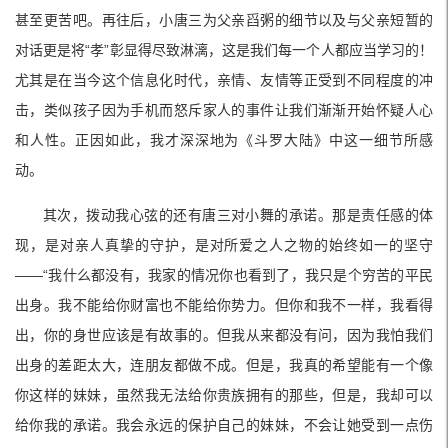
甚至更苦吧。再往后，小唐三为父亲舀粥的细节以及与父亲短暂的
对话更是将“孝”彰显得尽致淋漓，这是我们每一个人都应当学习的！
尤其是在当今这个信息化时代，亲情、友情等正受到不同程度的冲
击，类似孩子因为手机而怒斥家人的事件让我们渐渐开始怀疑人心
和人性。正因如此，我才深深地为《斗罗大陆》中这一细节所感
动。
其次，拨动我心弦的还有唐三对小舞的承诺。那是责任感的体
现，是对亲人真挚的守护，是对所爱之人之物的始终如一的坚守
——“我什么都没有，我家的情况你也看到了，我只是个穷苦的平民
出身。我不能给你财富也不能给你势力。但你和我不一样，我看得
出，你的身世应该是有故事的。但我从来都没有问，因为我怕我们
出身的差距太大，连朋友都做不成。但是，我真的希望能有一个像
你这样的妹妹，虽然我无法给你贵族拥有的那些，但是，我却可以
给你我的承诺。我会永远的保护自己的妹妹，不会让她受到一点伤