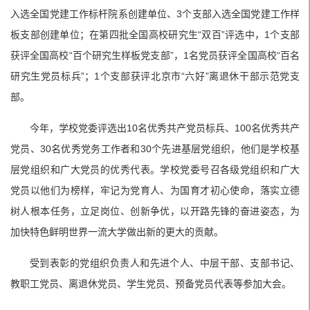
入选全国党建工作标杆院系创建单位、3个支部入选全国党建工作样
板支部创建单位；在第四批全国高校研究生“双百”评选中，1个支部
获评全国高校“百个研究生样板党支部”，1名党员获评全国高校“百名
研究生党员标兵”；1个支部获评北京市“六好”离退休干部示范党支
部。
今年，学校党委评选出10名优秀共产党员标兵、100名优秀共产
党员、30名优秀党务工作者和30个先进基层党组织，他们是学校基
层党组织和广大党员的优秀代表。学校党委号召各级党组织和广大
党员以他们为榜样，牢记为党育人、为国育才初心使命，落实立德
树人根本任务，立足岗位、创新争优，以开路先锋的奋进姿态，为
加快特色鲜明世界一流大学做出新的更大的贡献。
受到表彰的党组织负责人和先进个人、中层干部、支部书记、
教职工党员、离退休党员、学生党员、预备党员代表等参加大会。