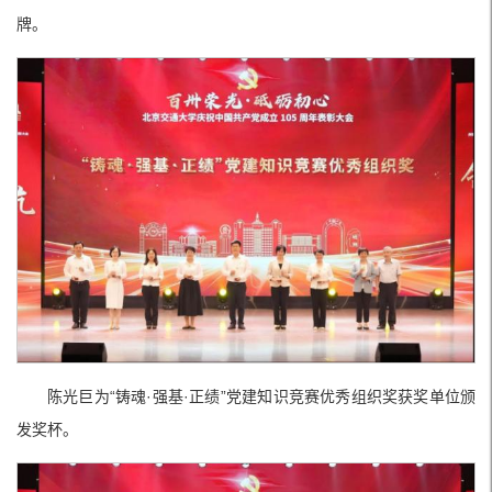
牌。
陈光巨为“铸魂·强基·正绩”党建知识竞赛优秀组织奖获奖单位颁
发奖杯。