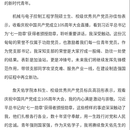
的新时代青年。
机械与电子控制工程学院硕士生、校级优秀共产党员孙佳怡表
示，收看庆祝中国共产党成立105周年大会直播，看到习近平总书记
为“七一勋章”获得者颁授勋章，聆听重要讲话，我深受触动。这份沉
甸甸的荣誉不仅属于功勋党员，也激励着我们每一位青年党员。作
为党支部书记，我深知支部的荣誉是大家拧成一股绳、劲往一处使
的结果。表彰是加油站，更是冲锋号。未来我们将继续发挥先锋模
范作用，带领支部同学攻坚克难、服务产业一线，在建设制造强国
的征程中再立新功。
詹天佑学院本科生、校级优秀共产党员标兵高羽彤表示，观看
庆祝中国共产党成立105周年大会，我的内心满是激动与崇敬。习近
平总书记向“七一勋章”获得者颁授勋章，这些榜样的事迹深深触动了
我，他们扎根各行各业，数十年坚守奉献，用一生践行对党和人民
的忠诚。青年强则国家强，作为天佑学子，我将赓续詹天佑先生的