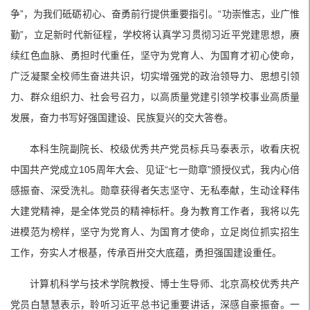
争”，为我们砥砺初心、奋勇前行提供重要指引。“功崇惟志，业广惟
勤”，立足新时代新征程，学校将认真学习贯彻习近平党建思想，赓
续红色血脉、勇担时代重任，坚守为党育人、为国育才初心使命，
广泛凝聚全校师生奋进共识，切实增强党的政治领导力、思想引领
力、群众组织力、社会号召力，以高质量党建引领学校事业高质量
发展，奋力书写好强国建设、民族复兴的交大答卷。
本科生院副院长、校级优秀共产党员标兵马泰表示，收看庆祝
中国共产党成立105周年大会、见证“七一勋章”颁授仪式，我内心倍
感振奋、深受洗礼。勋章获得者矢志坚守、无私奉献，生动诠释伟
大建党精神，是全体党员的精神标杆。身为教育工作者，我将以先
进模范为榜样，坚守为党育人、为国育才使命，立足岗位抓实招生
工作，夯实人才根基，传承百卅交大底蕴，勇担强国建设重任。
计算机科学与技术学院教授、博士生导师、北京高校优秀共产
党员白慧慧表示，聆听习近平总书记重要讲话，深感自豪振奋。一