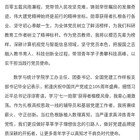
百零五载风雨兼程，党带领人民攻坚克难，铸就举世瞩目的发展奇
迹，伟大建党精神始终是前行的精神坐标。勋章获得者扎根各行各
业、坚守初心奉献一生，为全体党员树立了鲜活榜样，为我们科研
教育工作者树立了精神标杆。作为党员教师，我将以模范先辈为榜
样，深耕计算机视觉与智能信息领域，坚守党员本色，把报国之志
融入教书育人、科技创新全过程，带领青年学子勇攀科技高峰，以
实干担当践行党员使命。
数学与统计学院学工办主任、团委书记、全国党建工作样板支
部书记毕全记表示，躬逢庆祝中国共产党成立105周年盛典，细悟习
近平总书记谆谆寄语，学习“七一勋章”获得者楷模风骨，我辈心潮激
荡。作为扎根高校思政一线的辅导员和基层党建工作者，我将赓续
薪火、守正创新。当红色根脉植入数理真知，当严谨求真淬炼青年
党性，我们更应做好莘莘学子理想信念的引路人，做好党建品牌提
质深耕的开拓者，让更多青年学子以真知才干肩负时代使命。