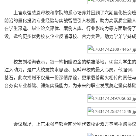
上官永强感恩母校和学院的悉心培养并回顾了六期量化投资
前沿的量化投资专业经验与实战智慧引入校园，助力高素质金融
在学生深造、毕业论文评优、案例入库、行业影响力等方面取得
设，邀约更多优秀校友企业反哺母校、合力共建，助力学弟学妹
校友刘松海表示，每一笔捐赠资金的精准落地，切实为学生
注入动力，是广大校友饮水思源、反哺母校的最大心愿。他强调
基石，此次捐赠不仅是一份深情厚谊，更承载着薪火相传的责任
台夯实专业基础、锤炼实操能力，为未来的职业发展奠定坚实基
会议现场，上官永强与郭雪萌分别代表校企双方签署捐赠协