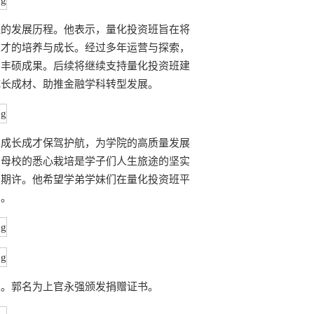
班的发展历程。他表示，量化投资班旨在将
人才的培养与成长。经过多年运营与探索，
了丰硕成果。后续将继续支持量化投资班建
成长成材、助推金融学科转型发展。
的成长成才保驾护航，为学院的高质量发展
，母校的悉心栽培是学子们人生旅途的坚实
与期许。他希望学弟学妹们在量化投资班平
础。
议。郭名为上官永强颁发捐赠证书。