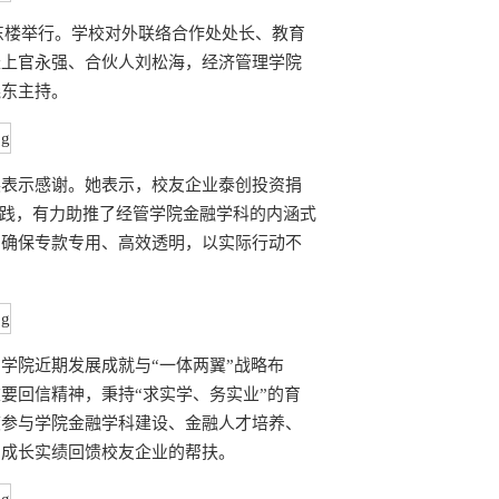
源东楼举行。学校对外联络合作处处长、教育
长上官永强、合伙人刘松海，经济管理学院
晓东主持。
展表示感谢。她表示，校友企业泰创投资捐
实践，有力助推了经管学院金融学科的内涵式
，确保专款专用、高效透明，以实际行动不
学院近期发展成就与“一体两翼”战略布
要回信精神，秉持“求实学、务实业”的育
度参与学院金融学科建设、金融人才培养、
的成长实绩回馈校友企业的帮扶。