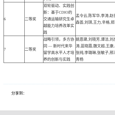
双轮驱动、实践创
新：基于CDIO的
孟令云,陈军华,李涛,赵
6
二等奖
交通运输研究生卓
森荟,刘琪,王力,辛格,
越能力培养改革实
践
战略引领，多方协
姚恩建,刘晓芳,谭洁,刘
同 — 新时代来华
涛,蓝晓霞,魏文超,王康,
7
二等奖
留学高水平人才培
张纯,李璐琳,张敏子,邢
养的创新与实践
青杨
分享到：