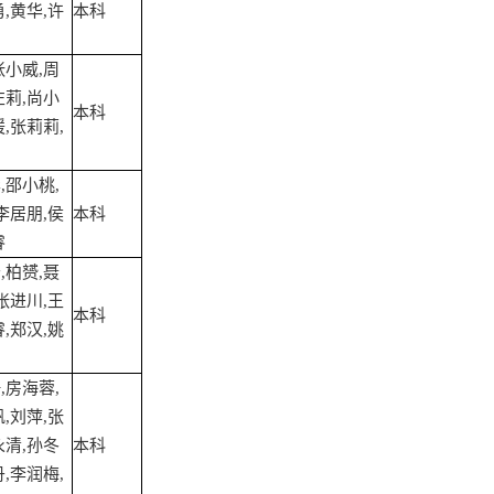
,黄华,许
本科
张小威,周
左莉,尚小
本科
,张莉莉,
,邵小桃,
李居朋,侯
本科
睿
,柏赟,聂
张进川,王
本科
,郑汉,姚
,房海蓉,
,刘萍,张
永清,孙冬
本科
,李润梅,