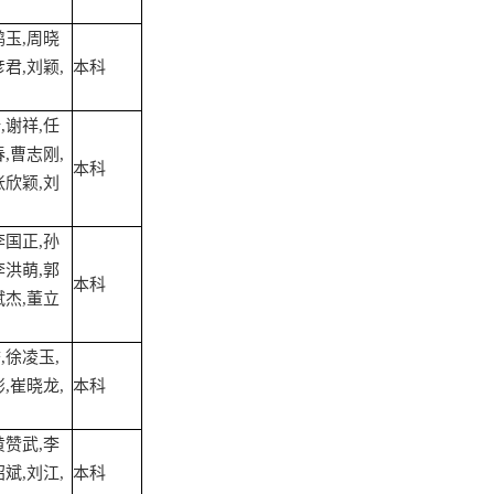
鹏玉,周晓
君,刘颖,
本科
,谢祥,任
,曹志刚,
本科
张欣颖,刘
李国正,孙
李洪萌,郭
本科
斌杰,董立
,徐凌玉,
,崔晓龙,
本科
黄赞武,李
斌,刘江,
本科