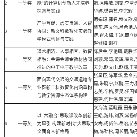
2
一等奖
能”的计算机创新人才培养
媚,原晓敏,刘铭,李清勇
探索与实践
华婷,樊崇艺,李宗辉
苟娟琼,郭名,穆文歆,
产学互促、虚实贯通、人智
耀东,应文池,吕希艳,
3
一等奖
协同：新文科数智化实验教
溥,崔永梅,王冰,商立媛
学模式构建与实践
赵健梅,谢祥
道术相济、人事相宜、数智
陈后金,李艳凤,戴胜华
4
一等奖
相融：金课金师金教材协同
刘颖,邓涛,黄辉,霍炎,
推进的电工电子教学改革
天为,赵文山,赵翔,王
张星臣,陈军华,孟令云
面向现代交通的交通运输专
磊,朱晓宁,赵鹏,王力,
5
一等奖
业群新工科数智化内涵重构
志美,辛格,罗昊,任国睿
与教学资源生态体系构建
恩建,何世伟,董宏辉
文海涛,蓝晓霞,田永静
以“六融合”思政课改革创新
王皓,魏炜,刘燕,常扬帆
6
一等奖
为牵引 构建新时代“大思政”
安梅,杨新伟,岳冶,苗
全面育人新格局
梅,陈劲松,闫长丽,陶丹