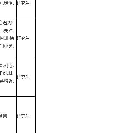
,殷怡,
研究生
会君,杨
江,吴建
树凯,徐
研究生
闫小勇,
,刘畅,
王剑,林
研究生
蒋增强,
慧慧
研究生