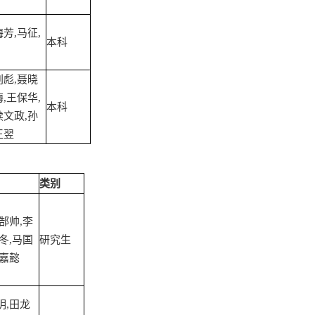
芳,马征,
本科
刘彪,聂晓
,王保华,
本科
续文政,孙
王翌
类别
郜帅,李
冬,马国
研究生
章嘉懿
明,田龙