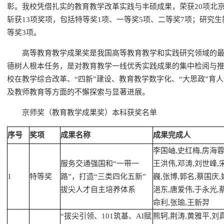
彰。我校凭借扎实的教育教学改革实践与丰硕成果，荣获20项北
斩获13项奖项，包括特等奖1项、一等奖5项、二等奖7项；研究
等奖3项。
高等教育教学成果奖是我国高等教育教学和实践研究领域的
德树人根本任务，是对教育教学一线优秀实践成果的集中检阅与
校在教学综合改革、“四新”建设、教育教学数字化、“大思政”育
及教师教育等方面的不懈探索与显著进展。
京师奖（教育教学成果奖）本科获奖名单
序号
奖项
成果名称
成果完成人
李国岫,史红梅,房海蓉
服务交通强国和“一带一
王洪伟,邓涛,刘世峰,
1
特等奖
路”，打造“三类四化五新”
巍,张博,郭名,蔡国庆,
拔尖人才自主培养体系
浥东,唐爱伟,于永光,
命利,张瑜,王新羿
“拔尖引领、101筑基、AI赋
熊轲,荆涛,黄雅平,刘真