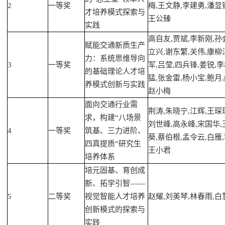
2
一等奖
梅,王文静,李建勇,潘显钟
才培养模式探索与
王公臻
实践
高自友,贾斌,李新刚,孙
赋能交通新质生产
立兴,谢东繁,关伟,康柳
力：系统思维导向
3
一等奖
军,吕莹,四兵锋,姜锐,李
的基础理论人才培
猛,张金雷,杨小宝,鲍月,
养模式创新与实践
赵小梅
面向交通行业需
荆涛,朱晓宁,江辉,王琛琛
求，构建“八场景
刘世峰,高永峰,宋国华,
4
一等奖
筑基、三力进阶、
葵,蔡伯根,孟令云,白雁,
四真提质”研究生
王小君
培养体系
培元固基、育创成
新、拓学引智——
5
二等奖
视觉智能人才培养
赵耀,刘美琴,林春雨,白
创新模式的探索与
实践