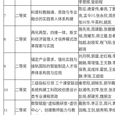
李营辉,管前程
陈征,唐爱伟,秦亮,丁
科普科教融通、思政与专业
7
二等奖
亮,孟令川,张永欣,周彦
融合的实践育人体系构建
张兴华,牛英利,姚凯
施先亮,周建勤,张姗姗
两化两型，四维一体，新文
旭,周耀东,商立媛,彭春
8
二等奖
科经济管理人才培养模式改
陆超,赵晓军,程飞阳,
革探索与实践
颖琦
刘月明,郭盛,史红梅,
锚定产业需求，强化实践与
娟娟,蒋增强,王文静,
9
二等奖
接轨国际的智能制造人才培
保青,吴成祥,霍凯,王
养体系构筑与应用
静,李琦,王超俊
三级指标引领 三个课堂联动
秦思阳,胡映东,郭华瞻
10
二等奖
系统构建工科院校创意设计
赵湘伟,刘萍,张京,张澎
类专业课程思政
彭烜,郝建芳,魏朋汝
数智赋能“虚拟教研室+虚仿
戴胜华,李正交,周兴,
11
二等奖
中心”，创建教师能力与教
润梅,王剑,姚秀明,李绍