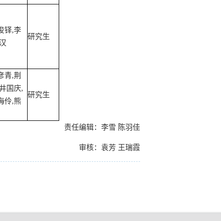
俊铎,李
研究生
郑汉
彦青,荆
井国庆,
研究生
海伶,熊
责任编辑：李雪 陈羽佳
审核：袁芳 王瑞霞