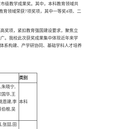
京市级教学成果奖。其中，本科教育领域共
生教育领域荣获7项奖项，其中一等奖4项、二
最高奖项，紧扣教育强国建设要求，聚焦立
推广。我校此次获奖成果集中体现近年来学
人体系构建、产学研协同、基础学科人才培养
类别
,朱晓宁,
宋国华,王
姚恩建,李
本科
蔡伯根,吴
,张喆,田