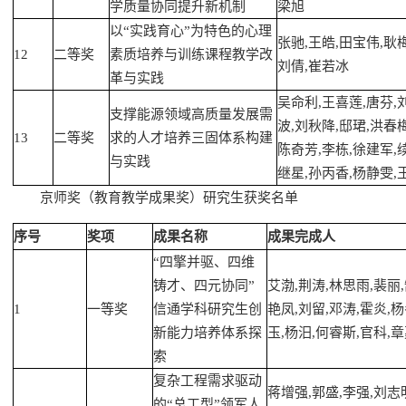
学质量协同提升新机制
梁旭
以“实践育心”为特色的心理
张驰,王皓,田宝伟,耿梅
12
二等奖
素质培养与训练课程教学改
刘倩,崔若冰
革与实践
吴命利,王喜莲,唐芬,
支撑能源领域高质量发展需
波,刘秋降,邸珺,洪春梅
13
二等奖
求的人才培养三固体系构建
陈奇芳,李栋,徐建军,
与实践
继星,孙丙香,杨静雯,
京师奖（教育教学成果奖）研究生获奖名单
序号
奖项
成果名称
成果完成人
“四擎并驱、四维
铸才、四元协同”
艾渤,荆涛,林思雨,裴丽,
1
一等奖
信通学科研究生创
艳凤,刘留,邓涛,霍炎,杨
新能力培养体系探
玉,杨汨,何睿斯,官科,
索
复杂工程需求驱动
蒋增强,郭盛,李强,刘志
的“总工型”领军人