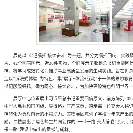
展览以“牢记嘱托 接续奋斗”为主题，共分为嘱托回响、实践
片、42个图表图示、近30件实物，全面展示了收到总书记重要回
神，将学习成效转化为推动事业高质量发展的生动实践。旨在将
造以“沉浸式体验”为特色、集“展示+体验+互动”于一体的思想
书记殷殷嘱托，戮力同心、接续奋斗，为加快建设特色鲜明世界
展厅中心位置展出习近平总书记重要回信原文，前方陈列202
中华人民共和国国旗，显得格外庄严厚重，昭示每一位交大人铭
神转化为勇毅前行的不竭动力。实物展区陈列了学校一年来产出
励，二楼展出了建艺师生共同创作的“一带一路·交大答卷”系列手
带一路”建设中做出的贡献与成就。