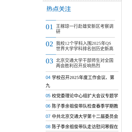
01
王稼琼一行赴雄安新区考察调
研
02
我校12个学科入围2025年QS
世界大学学科排名创历史新高
03
北京交通大学干部师生对全国
两会胜利召开反响热烈
04
学校召开2025年度工作会议、第
九
05
校党委理论中心组扩大会议专题学
06
陈子季余祖俊带队检查春季学期教
07
中共北京交通大学第十二届委员会
08
陈子季余祖俊带队走访慰问寒假在