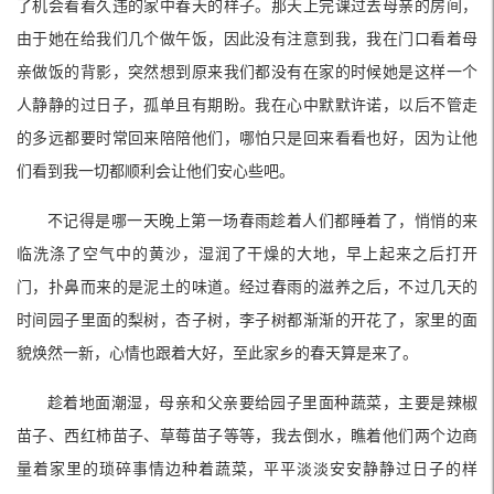
了机会看看久违的家中春天的样子。那天上完课过去母亲的房间，
由于她在给我们几个做午饭，因此没有注意到我，我在门口看着母
亲做饭的背影，突然想到原来我们都没有在家的时候她是这样一个
人静静的过日子，孤单且有期盼。我在心中默默许诺，以后不管走
的多远都要时常回来陪陪他们，哪怕只是回来看看也好，因为让他
们看到我一切都顺利会让他们安心些吧。
不记得是哪一天晚上第一场春雨趁着人们都睡着了，悄悄的来
临洗涤了空气中的黄沙，湿润了干燥的大地，早上起来之后打开
门，扑鼻而来的是泥土的味道。经过春雨的滋养之后，不过几天的
时间园子里面的梨树，杏子树，李子树都渐渐的开花了，家里的面
貌焕然一新，心情也跟着大好，至此家乡的春天算是来了。
趁着地面潮湿，母亲和父亲要给园子里面种蔬菜，主要是辣椒
苗子、西红柿苗子、草莓苗子等等，我去倒水，瞧着他们两个边商
量着家里的琐碎事情边种着蔬菜，平平淡淡安安静静过日子的样