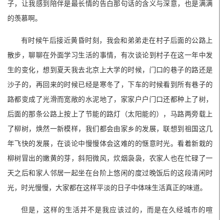
子，让我感到陪伴是最长情的告白那句话的含义与深意，也是满满
的羡慕啊。
有时候午后接近黄昏时刻，我会和弟弟走在村子后面的公路上
散步，聊聊在外面学习生活的事情，有次谈论到村子在这一年中发
生的变化，想到夏天我去北京上大学的时候，门口的巷子的路还是
沙子的，再回来的时候已经是寒冬了，下车的时候看到所有巷子的
路都变成了光滑而宽敞的水泥地了，家家户户门口还都种上了树，
后面的那条公路上按上了节能的路灯（太阳能的），马路两旁载上
了柳树，焕然一新模样，我们都会由家乡的发展，联想到祖国这几
年飞快的发展，在谈论中慢慢体会这难的的惬意时光。看着新栽的
柳树冒出的嫩黄的芽，斜阳微风，炊烟袅袅，农家人也在忙碌了一
天之后和家人邻居一起坐在台阶上悠闲的度过晚饭后的这段清闲时
光，时光慢慢，大家都在这样平淡的日子中体味生活真正的味道。
但是，这样的生活并不是我应该过的，而是在久经城市的喧