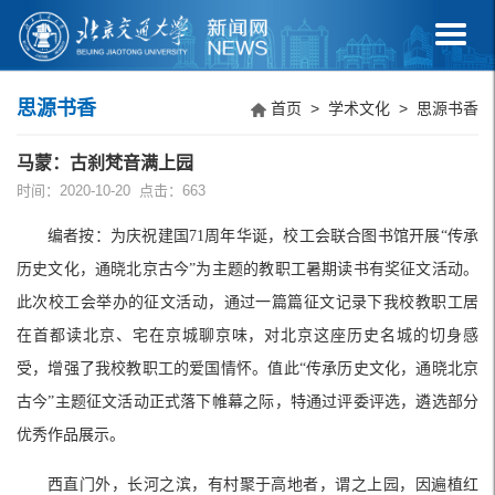
思源书香
首页
>
学术文化
>
思源书香
马蒙：古刹梵音满上园
时间：2020-10-20 点击：
663
编者按：为庆祝建国
71
周年华诞，校工会联合图书馆开展“传承
历史文化，通晓北京古今”为主题的教职工暑期读书有奖征文活动。
此次校工会举办的征文活动，通过一篇篇征文记录下我校教职工居
在首都读北京、宅在京城聊京味，对北京这座历史名城的切身感
受，增强了我校教职工的爱国情怀。值此“传承历史文化，通晓北京
古今”主题征文活动正式落下帷幕之际，特通过评委评选，遴选部分
优秀作品展示。
西直门外，长河之滨，有村聚于高地者，谓之上园，因遍植红