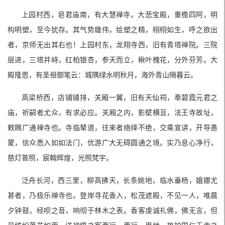
上园村西，皂君庙南，有大慧禅寺。大悲宝殿，重檐四阿，明
构明塑，至今犹存。其气势雄伟，绘塑之精，栩栩如生，呼之欲出
者，京师无出其右也！上园村东，龙翔寺西，旧有青塔禅院。三院
层进，三塔并峙，红柏银杏，参天而立，楸叶槐花，分外芬芳。大
殿隆恩，有圣祖御笔云：城隅绿水明秋月，海外青山隔暮云。
高梁桥西，店铺铺排，关厢一翼，旧有天仙祠，奉碧霞元君之
庙，祈嗣者尤众，有求必应。关厢之内，影壁横亘，法王寺故址，
敕赐广通禅寺也。寺临辇道，往来者络绎不绝，交乘宣讲，开导愚
蒙，信众悉入如如法门，优游广大无碍圆通之境。实乃息心净行，
慈灯普照，宸翰辉煌，光照梵宇。
泛舟长河，西三里，柳高拂天，长条婉地，临水垂杨，娥娜尤
甚者，乃极乐禅寺也。登岸寻花香入，松茂遮殿，不见一人，唯晨
夕钟鼓，经呗之音，响彻于林木之表。香客虔诚礼佛，佛无言，但