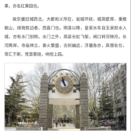
果，亦名红果园也。
故京畿旧城西北，大都和义所在，瓮城环绕，城高壁厚，重檐
歇山，绿琉剪边者，西直门也。明清以降，皇家水车自玉泉担水入
城，亦有水门别称。水门之外，高梁长虹飞架，闸口转河映月。长
河两岸，寺庙林立，香火繁盛，古刹幽远，浮屠各亦，高僧名仕，
常汇于斯，梵音萦绕，响彻上园。