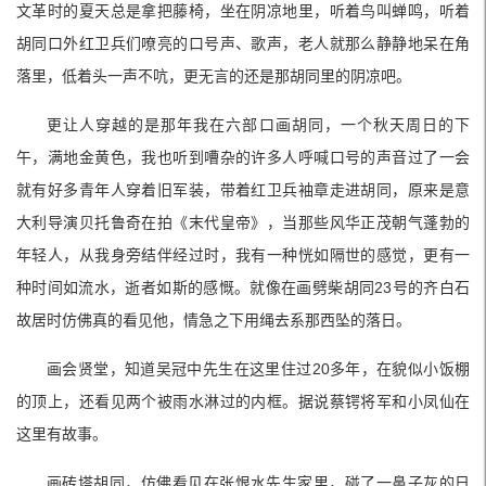
文革时的夏天总是拿把藤椅，坐在阴凉地里，听着鸟叫蝉鸣，听着
胡同口外红卫兵们嘹亮的口号声、歌声，老人就那么静静地呆在角
落里，低着头一声不吭，更无言的还是那胡同里的阴凉吧。
更让人穿越的是那年我在六部口画胡同，一个秋天周日的下
午，满地金黄色，我也听到嘈杂的许多人呼喊口号的声音过了一会
就有好多青年人穿着旧军装，带着红卫兵袖章走进胡同，原来是意
大利导演贝托鲁奇在拍《末代皇帝》，当那些风华正茂朝气蓬勃的
年轻人，从我身旁结伴经过时，我有一种恍如隔世的感觉，更有一
种时间如流水，逝者如斯的感慨。就像在画劈柴胡同23号的齐白石
故居时仿佛真的看见他，情急之下用绳去系那西坠的落日。
画会贤堂，知道吴冠中先生在这里住过20多年，在貌似小饭棚
的顶上，还看见两个被雨水淋过的内框。据说蔡锷将军和小凤仙在
这里有故事。
画砖塔胡同，仿佛看见在张恨水先生家里，碰了一鼻子灰的日