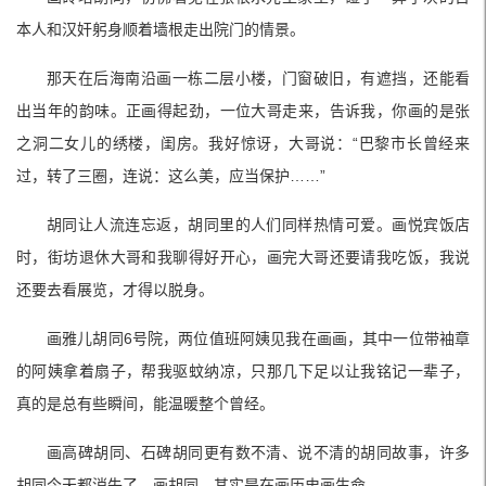
本人和汉奸躬身顺着墙根走出院门的情景。
那天在后海南沿画一栋二层小楼，门窗破旧，有遮挡，还能看
出当年的韵味。正画得起劲，一位大哥走来，告诉我，你画的是张
之洞二女儿的绣楼，闺房。我好惊讶，大哥说：“巴黎市长曾经来
过，转了三圈，连说：这么美，应当保护……”
胡同让人流连忘返，胡同里的人们同样热情可爱。画悦宾饭店
时，街坊退休大哥和我聊得好开心，画完大哥还要请我吃饭，我说
还要去看展览，才得以脱身。
画雅儿胡同6号院，两位值班阿姨见我在画画，其中一位带袖章
的阿姨拿着扇子，帮我驱蚊纳凉，只那几下足以让我铭记一辈子，
真的是总有些瞬间，能温暖整个曾经。
画高碑胡同、石碑胡同更有数不清、说不清的胡同故事，许多
胡同今天都消失了，画胡同，其实是在画历史画生命。