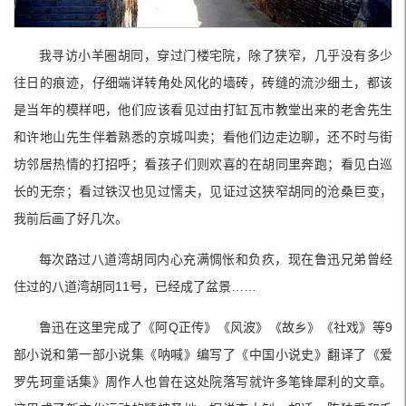
我寻访小羊圈胡同，穿过门楼宅院，除了狭窄，几乎没有多少
往日的痕迹，仔细端详转角处风化的墙砖，砖缝的流沙细土，都该
是当年的模样吧，他们应该看见过由打缸瓦市教堂出来的老舍先生
和许地山先生伴着熟悉的京城叫卖；看他们边走边聊，还不时与街
坊邻居热情的打招呼；看孩子们则欢喜的在胡同里奔跑；看见白巡
长的无奈；看过铁汉也见过懦夫，见证过这狭窄胡同的沧桑巨变，
我前后画了好几次。
每次路过八道湾胡同内心充满惆怅和负疚，现在鲁迅兄弟曾经
住过的八道湾胡同11号，已经成了盆景……
鲁迅在这里完成了《阿Q正传》《风波》《故乡》《社戏》等9
部小说和第一部小说集《呐喊》编写了《中国小说史》翻译了《爱
罗先珂童话集》周作人也曾在这处院落写就许多笔锋犀利的文章。