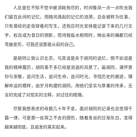
人总是在不知不觉中被消耗殆尽的，时间像凤一点一点吹去我
们留在此间的记忆，而随风溅起的记忆的涟漪，总会被称为往事，
只有曾经的走街穿巷的写生，还有应时光安排能记录下来的几行文
字，权且成为昔日的倒影，而待我临水相照时，映出来的确都已经
弯曲变形，可我还说那是从前的自己。
是胡同让我认识北京，与其说是关于胡同的追忆，倒不如说是
我的精神履历，胡同差不多已经是消逝的风景了。画胡同，满怀景
仰与崇敬，追问生活，追问生命，追问时光，寻找历史的痕迹，理
解命运的模样，由岁月构建的胡同，用他们坚实与厚重的传承，无
言的完成了对现实的注释，对过往的梳理。
尽管我想表述的母题几十年不变，面对胡同的记录也总觉得千
篇一律，可是那一丝挥之不去的感伤，随着发丝的日渐灰白，变得
越来越彻底，且逾发的真实起来。