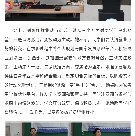
会上，刘颖作就业动员讲话。她从三个方面对同学们提出期
望：一是认清形势，变被动为主动。她表示，同学们要认清就业形
势的转变，在求职过程中将个人规划与国家发展紧密结合，积极响
应到基层、到西部、到祖国最需要的地方去的号召，主动关注政
策、主动走向一线；二是找准方向，变迷茫为坚定。她强调要客观
评估自身学业水平和综合能力，制定切合实际的目标，以脚踏实地
的行动化解迷茫；三是用好资源，变“单打”为“合力”。她鼓励大家善
用学校就业平台、校友学长资源和家庭支持，同时注意调节备考与
求职中的情绪波动，学会压力疏导，保持积极心态。她勉励同学们
增强信心、主动作为，以昂扬姿态迎接毕业就业。