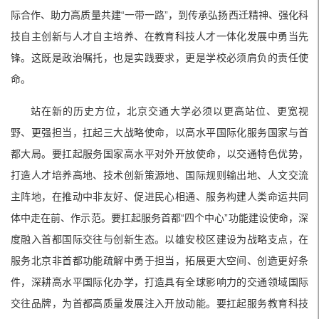
际合作、助力高质量共建“一带一路”，到传承弘扬西迁精神、强化科
技自主创新与人才自主培养、在教育科技人才一体化发展中勇当先
锋。这既是政治嘱托，也是实践要求，更是学校必须肩负的责任使
命。
站在新的历史方位，北京交通大学必须以更高站位、更宽视
野、更强担当，扛起三大战略使命，以高水平国际化服务国家与首
都大局。要扛起服务国家高水平对外开放使命，以交通特色优势，
打造人才培养高地、技术创新策源地、国际规则输出地、人文交流
主阵地，在推动中非友好、促进民心相通、服务构建人类命运共同
体中走在前、作示范。要扛起服务首都“四个中心”功能建设使命，深
度融入首都国际交往与创新生态。以雄安校区建设为战略支点，在
服务北京非首都功能疏解中勇于担当，拓展更大空间、创造更好条
件，深耕高水平国际化办学，打造具有全球影响力的交通领域国际
交往品牌，为首都高质量发展注入开放动能。要扛起服务教育科技