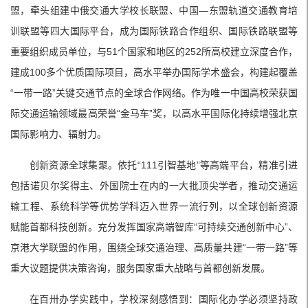
盟，牵头组建中俄交通大学校长联盟、中国—东盟轨道交通教育培
训联盟等四大国际平台，成为国际铁路合作组织、国际铁路联盟等
重要组织成员单位，与51个国家和地区的252所高校建立深度合作，
建成100多个优质国际项目，高水平举办国际学术盛会，构建起覆盖
“一带一路”关键交通节点的全球合作网络。作为唯一中国高校荣获国
际交通运输领域最高荣誉“金马车”奖，以高水平国际化持续增强北京
国际影响力、辐射力。
创新资源全球集聚。依托“111引智基地”等高端平台，精准引进
包括诺贝尔奖得主、外国院士在内的一大批顶尖学者，推动交通运
输工程、系统科学等优势学科迈入世界一流行列，以全球创新资源
赋能首都科技创新。充分发挥国家高端智库“可持续交通创新中心”、
京港大学联盟的作用，围绕全球交通治理、高质量共建“一带一路”等
重大议题提供决策咨询，服务国家重大战略与首都创新发展。
在百卅办学实践中，学校深刻感悟到：国际化办学必须坚持政