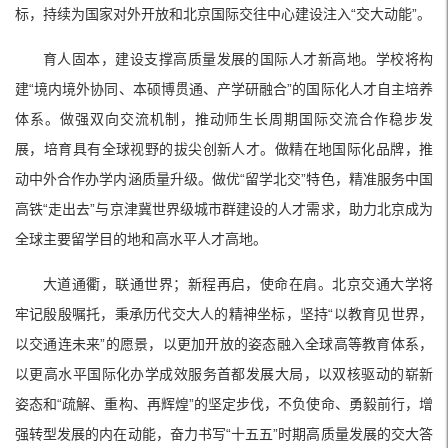
标，持续为国家对外开放和北京国际交往中心建设注入“交大动能”。
育人固本，建设支撑高质量发展的国际人才新高地。学校将构
建“境内境外协同、本硕博贯通、产学研融合”的国际化人才自主培养
体系。做强双向交流机制，推动师生长周期国际交流合作稳步发
展，培育具有全球视野的拔尖创新人才。做精在地国际化品牌，推
动中外合作办学内涵质量升级。做优“留学北交”特色，精准服务中国
高铁“走出去”与京津冀世界级城市群建设的人才需求，助力北京成为
全球主要留学目的地和高水平人才高地。
大道通衢，联通世界；新程再启，使命在肩。北京交通大学将
牢记殷殷嘱托，秉承历代交大人的精神坐标，坚持“以教育见世界，
以交通连未来”的愿景，以更加开放的姿态融入全球高等教育体系，
以更高水平国际化办学成效服务首都发展大局，以双核驱动的崭新
姿态和“疏解、重构、再辉煌”的坚定步伐，不负使命、勇毅前行，增
强转型发展的内在动能，奋力书写“十五五”时期高质量发展的交大答