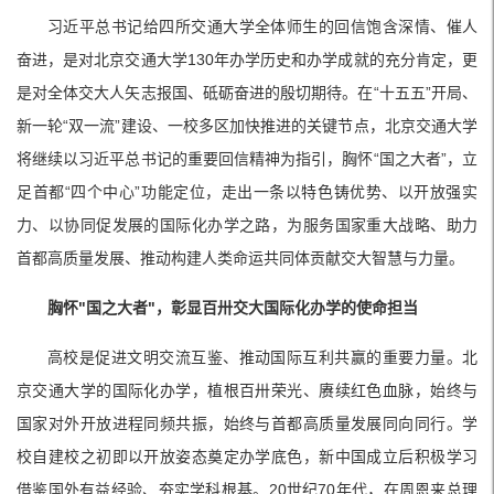
习近平总书记给四所交通大学全体师生的回信饱含深情、催人
奋进，是对北京交通大学130年办学历史和办学成就的充分肯定，更
是对全体交大人矢志报国、砥砺奋进的殷切期待。在“十五五”开局、
新一轮“双一流”建设、一校多区加快推进的关键节点，北京交通大学
将继续以习近平总书记的重要回信精神为指引，胸怀“国之大者”，立
足首都“四个中心”功能定位，走出一条以特色铸优势、以开放强实
力、以协同促发展的国际化办学之路，为服务国家重大战略、助力
首都高质量发展、推动构建人类命运共同体贡献交大智慧与力量。
胸怀"国之大者"，彰显百卅交大国际化办学的使命担当
高校是促进文明交流互鉴、推动国际互利共赢的重要力量。北
京交通大学的国际化办学，植根百卅荣光、赓续红色血脉，始终与
国家对外开放进程同频共振，始终与首都高质量发展同向同行。学
校自建校之初即以开放姿态奠定办学底色，新中国成立后积极学习
借鉴国外有益经验、夯实学科根基。20世纪70年代，在周恩来总理