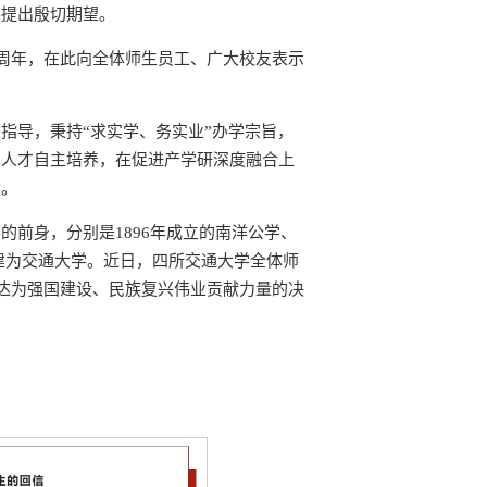
展提出殷切期望。
0周年，在此向全体师生员工、广大校友表示
指导，秉持“求实学、务实业”办学宗旨，
和人才自主培养，在促进产学研深度融合上
献。
前身，分别是1896年成立的南洋公学、
组建为交通大学。近日，四所交通大学全体师
表达为强国建设、民族复兴伟业贡献力量的决